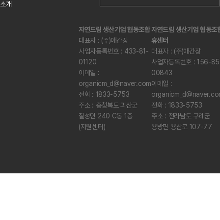
소개
자연드림 생산기업 협동조합
자연드림 생산기업 협동조
대표자 : (주)애간장
휴센터
사업자등록번호 : 433-81-
대표자 : (주)애간장
01120
사업자등록번호 : 156-85
이메일 :
00843
organicm_d@naver.com
이메일 :
전화 : 1833-5753
organicm_d@naver.c
주소 : 충청북도 괴산군
전화 : 1833-5753
칠성면 240 C동 1층
주소 : 전라남도 구례군
(지원센터)
용방면 용산로 107-77