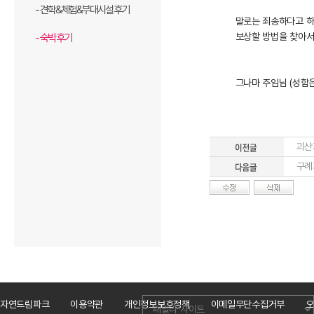
- 견학&체험&부대시설 후기
말로는 죄송하다고 하
보상할 방법을 찾아서
- 숙박 후기
그나마 주임님 (성함
괴산
구례
자연드림파크
이용약관
개인정보보호정책
이메일무단수집거부
오