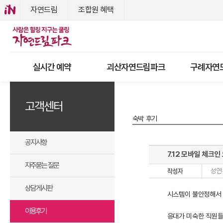
자연드림
조합원 혜택
실시간 예약
괴산자연드림파크
구례자연
고객센터
숙박 후기
공지사항
7.12 모바일 체크인
자주묻는 질문
성연
상담게시판
시스템이 불안정해서 
이용후기
응대가 미숙한 직원들