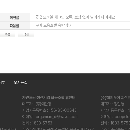
7.12 모바일 체크인 오류. 보상 없이 넘어가지 마세요
구례 로움호텔 숙박 후기
거부
오시는길
자연드림 생산기업 협동조합 휴센터
(주)해피투어 괴
대표자 : (주)애간장
대표자 : 정민영
사업자등록번호 : 156-85-00843
사업자등록번호 : 41
이메일 : organicm_d@naver.com
이메일 : icoopclc
전화 : 1833-5753
전화 : 1833-575
층(지원센터)
주소 : 전라남도 구례군 용방면 용산로 107-77
주소 : 충청북도 괴