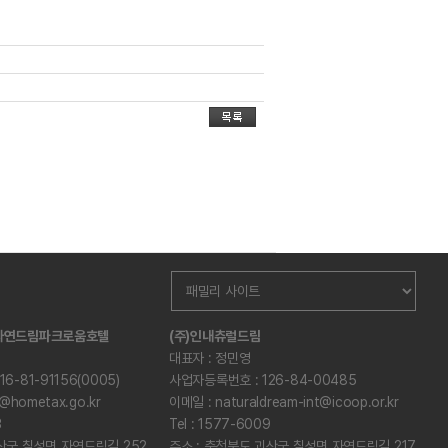
산자연드림파크로움호텔
(주)인내츄럴드림
대표자 : 정민영
6-81-91156(0005)
사업자등록번호 : 126-84-00485
@hometax.go.kr
이메일 : naturaldream-int@icoop.or.kr
3
Tel : 1577-6009
산군 칠성면 자연드림길 252
주소 : 충청북도 괴산군 칠성면 자연드림길 217