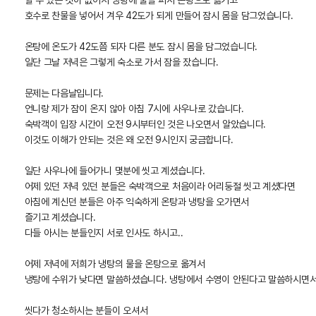
할 수 있는 것이 없어서 냉탕에 물을 퍼서 온탕으로 옮기고
호수로 찬물을 넣어서 겨우 42도가 되게 만들어 잠시 몸을 담그었습니다.
온탕에 온도가 42도쯤 되자 다른 분도 잠시 몸을 담그었습니다.
일단 그날 저녁은 그렇게 숙소로 가서 잠을 잤습니다.
문제는 다음날입니다.
언니랑 제가 잠이 온지 않아 아침 7시에 사우나로 갔습니다.
숙박객이 입장 시간이 오전 9시부터인 것은 나오면서 알았습니다.
이것도 이해가 안되는 것은 왜 오전 9시인지 궁금합니다.
일단 사우나에 들어가니 몇분에 씻고 계셨습니다.
어제 있던 저녁 있던 분들은 숙박객으로 처음이라 어리둥절 씻고 계셨다면
아침에 계신던 분들은 아주 익숙하게 온탕과 냉탕을 오가면서
즐기고 계셨습니다.
다들 아시는 분들인지 서로 인사도 하시고..
어제 저녁에 저희가 냉탕의 물을 온탕으로 옮겨서
냉탕에 수위가 낮다면 말씀하셨습니다. 냉탕에서 수영이 안된다고 말씀하시면서.
씻다가 청소하시는 분들이 오셔서