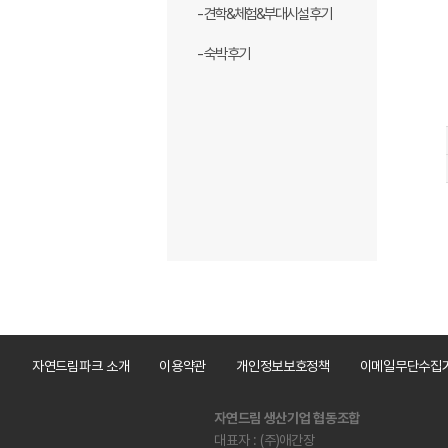
- 견학&체험&부대시설 후기
- 숙박 후기
자연드림파크 소개
이용약관
개인정보보호정책
이메일무단수집
자연드림 생산기업 협동조합
대표자 : (주)애간장