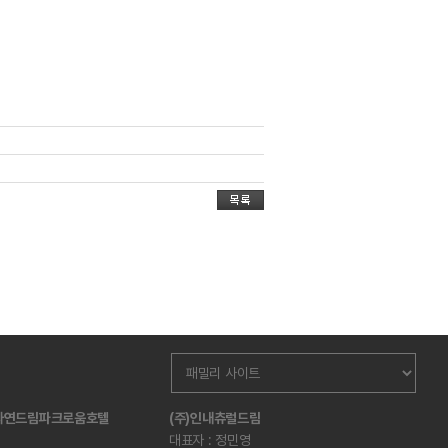
산자연드림파크로움호텔
(주)인내츄럴드림
대표자 : 정민영