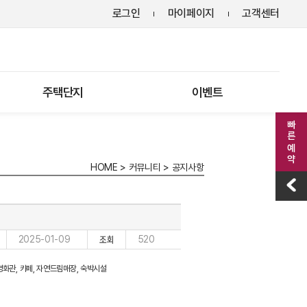
로그인
마이페이지
고객센터
주택단지
이벤트
빠른 예약
HOME
>
커뮤니티
>
공지사항
2025-01-09
520
영화관, 카페, 자연드림매장, 숙박시설