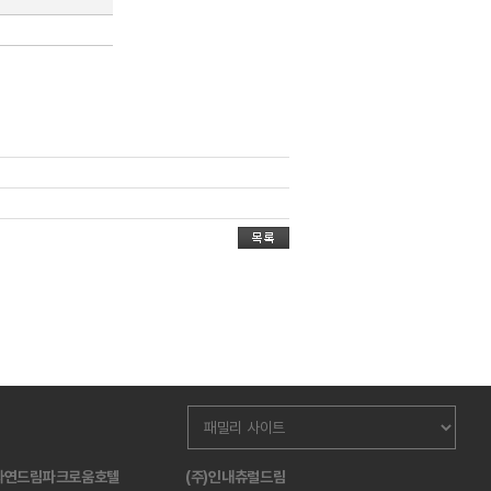
산자연드림파크로움호텔
(주)인내츄럴드림