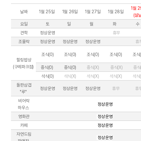
1월 
날짜
1월 25일
1월 26일
1월 27일
1월 28일
(설날
요일
토
일
월
화
수
견학
정상운영
휴무
조물락
정상운영
정상운영
정상운영
휴
조식(0)
조식(0)
조식(0)
조식(0)
조식(
힐링밥상
(구례파크점)
중식(0)
중식(0)
중식(X)
중식(X)
중식(
석식(0)
석식(X)
석식(X)
석식(X)
석식(
돌판삼겹
정상운영
정상운영
정상운영
휴무
휴
"루"
비어락
정상운영
하우스
영화관
정상운영
카페
정상운영
자연드림
정상운영