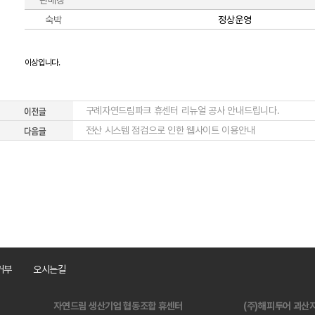
판매장
숙박
정상운영
이상입니다.
구례자연드림파크 휴센터 리뉴얼 공사 안내드립니다.
전산 시스템 점검으로 인한 웹사이트 이용안내
거부
오시는길
자연드림 생산기업 협동조합 휴센터
(주)해피투어 괴