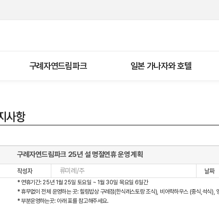
구례자연드림파크
일본 가나자와 호텔
구례자연드림파크 25년 설 명절연휴 운영계획
류미례/주
* 연휴기간: 25년 1월 25일 토요일 ~ 1월 30일 목요일 6일간
* 휴무없이 전체 운영하는 곳: 힐링밥상 구례점(한식레스토랑 조식), 비어락하우스 (중식,석식), 
* 부분운영하는곳: 아래 표를 참고해주세요.