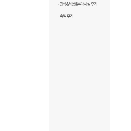
- 견학&체험&부대시설 후기
- 숙박 후기