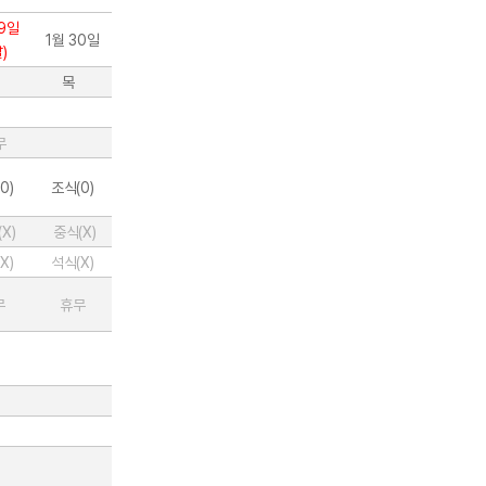
29일
1월 30일
)
목
무
0)
조식(0)
X)
중식(X)
X)
석식(X)
무
휴무