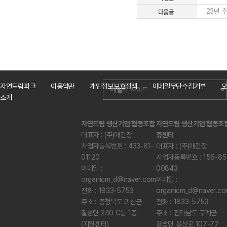
23년 
자연드림파크
이용약관
개인정보보호정책
이메일무단수집거부
오
소개
자연드림 생산기업 협동조합
자연드림 생산기업 협동조
대표자 : (주)애간장
휴센터
사업자등록번호 : 433-81-
대표자 : (주)애간장
01120
사업자등록번호 : 156-85
이메일 :
00843
organicm_d@naver.com
이메일 :
전화 : 1833-5753
organicm_d@naver.c
주소 : 충청북도 괴산군
전화 : 1833-5753
칠성면 240 C동 1층
주소 : 전라남도 구례군
(지원센터)
용방면 용산로 107-77