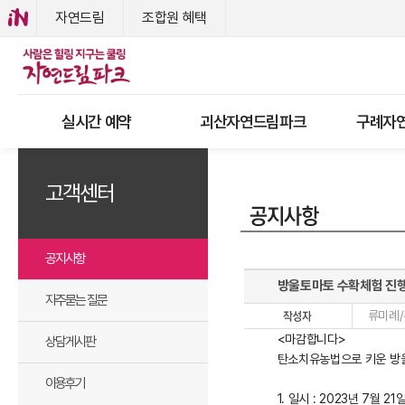
자연드림
조합원 혜택
실시간 예약
괴산자연드림파크
구례자
고객센터
공지사항
방울토마토 수확체험 진
자주묻는 질문
류미례/
<마감합니다>
상담게시판
탄소치유농법으로 키운 방
이용후기
1. 일시 : 2023년 7월 21