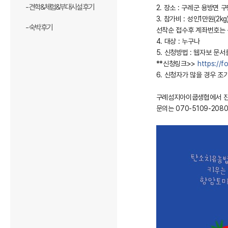
- 견학&체험&부대시설 후기
2. 장소 : 구례군 용방면 
3. 참가비 : 성인1만원(2kg
- 숙박 후기
선착순 접수후 계좌번호는 
4. 대상 : 누구나
5. 신청방법 : 웹자보 문
**신청링크>>
https://
6. 신청자가 많을 경우 조
구례섬지아이쿱생협에서 진
문의는 070-5109-2080