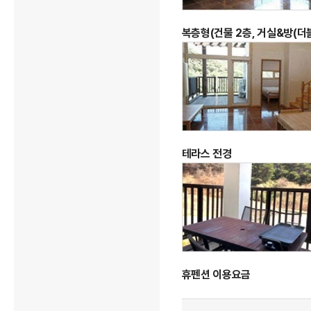
복층형(건물 2층, 거실&방(더블
테라스 전경
휴펜션 이용요금