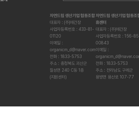
자연드림 생산기업 협동조합
자연드림 생산기업 협동조
대표자 : (주)애간장
휴센터
사업자등록번호 : 433-81-
대표자 : (주)애간장
01120
사업자등록번호 : 156-85
이메일 :
00843
organicm_d@naver.com
이메일 :
전화 : 1833-5753
organicm_d@naver.c
주소 : 충청북도 괴산군
전화 : 1833-5753
칠성면 240 C동 1층
주소 : 전라남도 구례군
(지원센터)
용방면 용산로 107-77