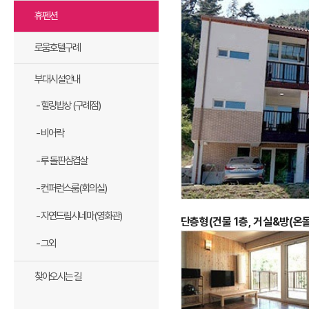
휴펜션
로움호텔구례
부대시설안내
- 힐링밥상 (구례점)
- 비어락
- 루 돌판삼겹살
- 컨퍼런스룸(회의실)
- 자연드림시네마(영화관)
단층형(건물 1층, 거실&방(온돌
- 그외
찾아오시는 길