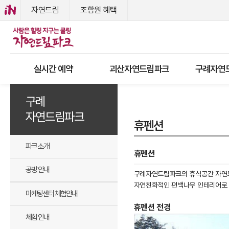
자연드림
조합원 혜택
실시간 예약
괴산자연드림파크
구례자연
구례
자연드림파크
휴펜션
파크 소개
휴펜션
공방 안내
구례자연드림파크의 휴식공간 자연
자연친화적인 편백나무 인테리어로 
마케팅센터 체험안내
휴펜션 전경
체험 안내