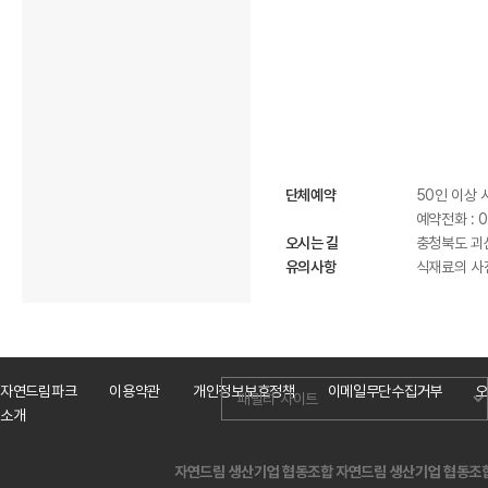
단체예약
50인 이상 
예약전화 : 0
오시는 길
충청북도 괴산
유의사항
식재료의 사
자연드림파크
이용약관
개인정보보호정책
이메일무단수집거부
오
소개
자연드림 생산기업 협동조합
자연드림 생산기업 협동조