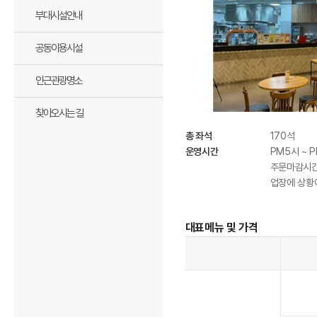
부대시설안내
공동이용시설
인근관광명소
찾아오시는 길
총 좌석
170석
운영시간
PM5시 ~ 
주문마감시간 
업장에 상황
대표메뉴 및 가격