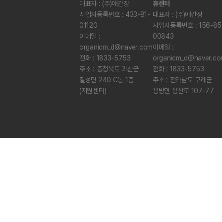
대표자 : (주)애간장
휴센터
사업자등록번호 : 433-81-
대표자 : (주)애간장
01120
사업자등록번호 : 156-85
이메일 :
00843
organicm_d@naver.com
이메일 :
전화 : 1833-5753
organicm_d@naver.c
주소 : 충청북도 괴산군
전화 : 1833-5753
칠성면 240 C동 1층
주소 : 전라남도 구례군
(지원센터)
용방면 용산로 107-77