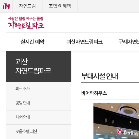
자연드림
조합원 혜택
실시간 예약
괴산자연드림파크
구례자연
괴산
자연드림파크
부대시설 안내
파크 소개
비어락하우스
공방 안내
체험 안내
로움호텔 괴산