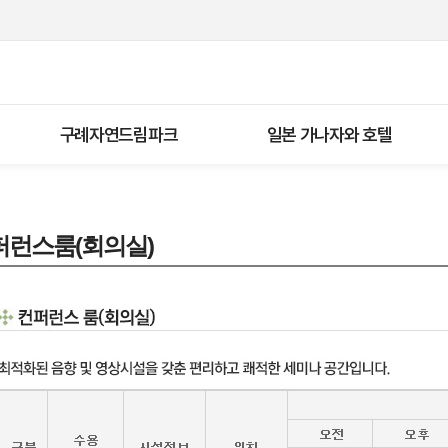
구례자연드림파크
일본 가나자와 호텔
퍼런스룸(회의실)