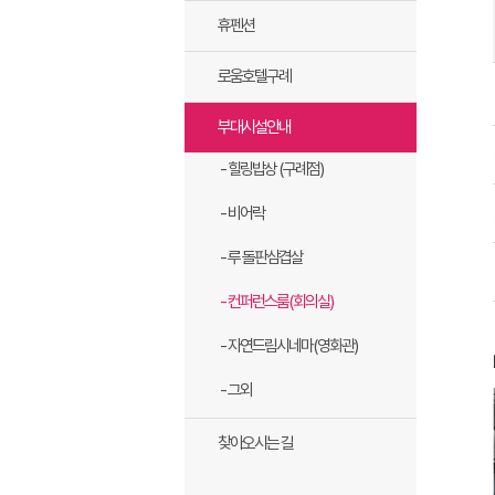
휴펜션
로움호텔구례
부대시설안내
- 힐링밥상 (구례점)
- 비어락
- 루 돌판삼겹살
- 컨퍼런스룸(회의실)
- 자연드림시네마(영화관)
- 그외
찾아오시는 길