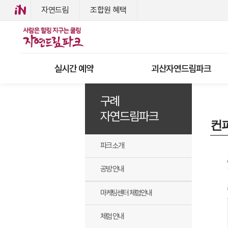
자연드림
조합원 혜택
실시간 예약
괴산자연드림파크
구례
자연드림파크
컨
파크 소개
공방 안내
마케팅센터 체험안내
체험 안내