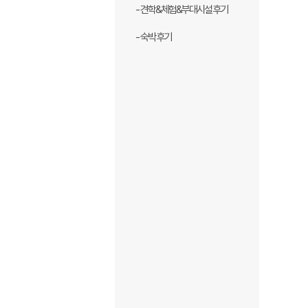
- 견학&체험&부대시설 후기
- 숙박 후기