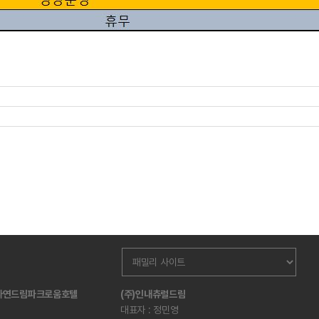
산자연드림파크로움호텔
(주)인내츄럴드림
대표자 : 정민영