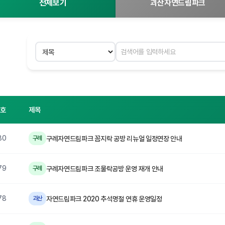
전체보기
괴산자연드림파크
검색 분야
검색어 입력
번호
제목
80
구례자연드림파크 꼼지락 공방 리뉴얼 일정연장 안내
구례
79
구례자연드림파크 조물락공방 운영 재개 안내
구례
78
자연드림파크 2020 추석명절 연휴 운영일정
괴산