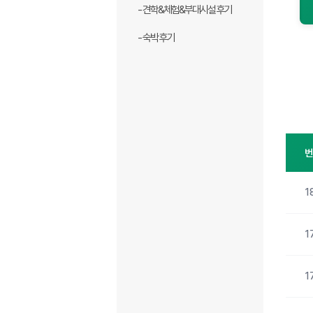
- 견학&체험&부대시설 후기
- 숙박 후기
1
1
1