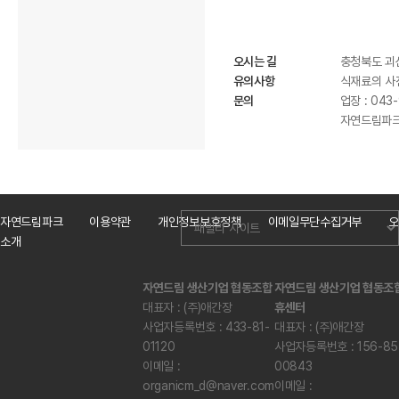
오시는 길
충청북도 괴
유의사항
식재료의 사전
문의
업장 : 043
자연드림파크 
자연드림파크
이용약관
개인정보보호정책
이메일무단수집거부
오
소개
자연드림 생산기업 협동조합
자연드림 생산기업 협동조
대표자 : (주)애간장
휴센터
사업자등록번호 : 433-81-
대표자 : (주)애간장
01120
사업자등록번호 : 156-85
이메일 :
00843
organicm_d@naver.com
이메일 :