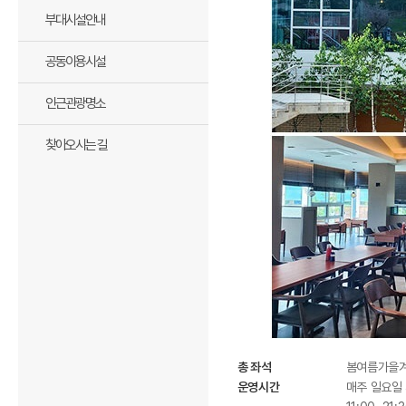
부대시설안내
공동이용시설
인근관광명소
찾아오시는 길
총 좌석
봄여름가을겨
운영시간
매주 일요일 