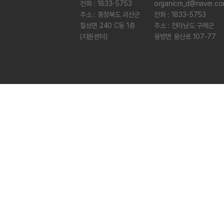
전화 : 1833-5753
organicm_d@naver.c
주소 : 충청북도 괴산군
전화 : 1833-5753
칠성면 240 C동 1층
주소 : 전라남도 구례군
(지원센터)
용방면 용산로 107-77