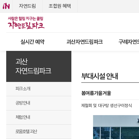
자연드림
조합원 혜택
실시간 예약
괴산자연드림파크
구례자연
괴산
자연드림파크
부대시설 안내
파크 소개
봄여름가을겨울
공방 안내
제철회 및 대구탕 생선구이정식
체험 안내
로움호텔 괴산