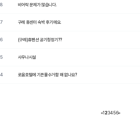
38
비어락 문제가 많습니다.
37
구례 휴센터 숙박 후기에요.
36
(구례)휴펜션 공기청정기??
35
사우나시설
34
로움호텔에 기픈물수거함 왜 없나요?
1
2
3
4
5
6