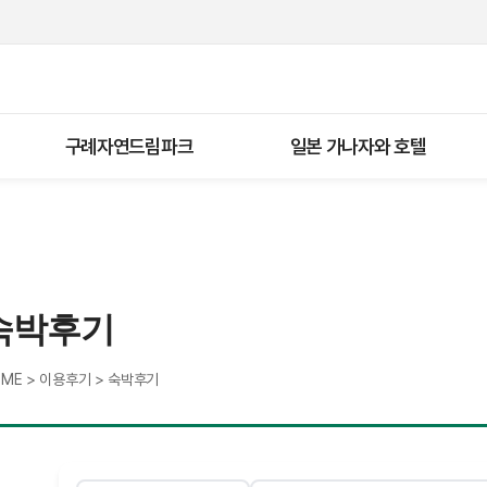
구례자연드림파크
일본 가나자와 호텔
숙박후기
>
>
OME
이용후기
숙박후기