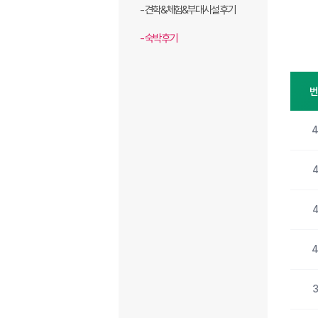
- 견학&체험&부대시설 후기
- 숙박 후기