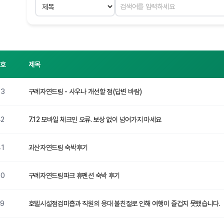
검색 분야
검색어 입력
번호
제목
43
구례자연드림 - 사우나 개선할 점(답변 바람)
42
7.12 모바일 체크인 오류. 보상 없이 넘어가지 마세요
41
괴산자연드림 숙박후기
40
구례자연드림파크 휴펜션 숙박 후기
39
호텔시설점검미흡과 직원의 응대 불친절로 인해 여행이 즐겁지 못했습니다.