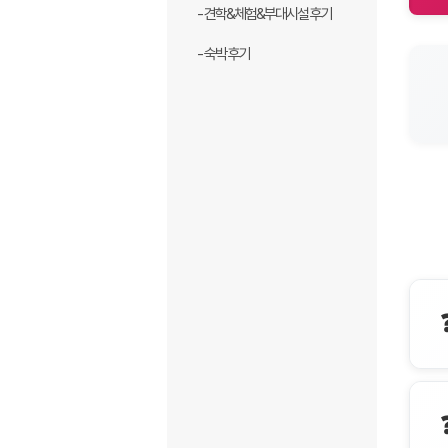
- 견학&체험&부대시설 후기
- 숙박 후기